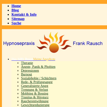
Home
Blog
Kontakt & Info
Sitemap
Suche
Das hilft Ihnen
Meine Angebote
Therapie
Ängste, Panik & Phobien
Depressionen
Burnout
Sozialphobie / Schüchtern
Rede- & Prüfungsangst
Generalisierte Angst
Trennung & Verlust
Mobbing & Bossing
Tinnitus & Hörsturz
Raucherentwöhnung
Gewichtsreduzierung