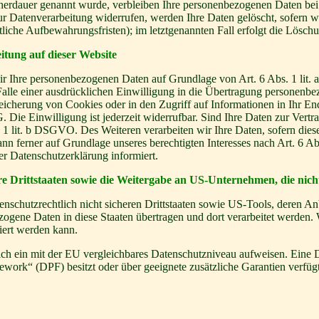
cherdauer genannt wurde, verbleiben Ihre personenbezogenen Daten bei 
r Datenverarbeitung widerrufen, werden Ihre Daten gelöscht, sofern wi
liche Aufbewahrungsfristen); im letztgenannten Fall erfolgt die Löschu
tung auf dieser Website
 wir Ihre personenbezogenen Daten auf Grundlage von Art. 6 Abs. 1 li
lle einer ausdrücklichen Einwilligung in die Übertragung personenbez
icherung von Cookies oder in den Zugriff auf Informationen in Ihr Endge
Die Einwilligung ist jederzeit widerrufbar. Sind Ihre Daten zur Vert
. 1 lit. b DSGVO. Des Weiteren verarbeiten wir Ihre Daten, sofern diese 
 ferner auf Grundlage unseres berechtigten Interesses nach Art. 6 Abs
r Datenschutzerklärung informiert.
re Drittstaaten sowie die Weitergabe an US-Unternehmen, die nicht
enschutzrechtlich nicht sicheren Drittstaaten sowie US-Tools, deren
ezogene Daten in diese Staaten übertragen und dort verarbeitet werden. 
iert werden kann.
zlich ein mit der EU vergleichbares Datenschutzniveau aufweisen. Eine
rk“ (DPF) besitzt oder über geeignete zusätzliche Garantien verfügt. 