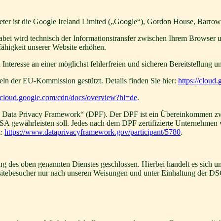
r ist die Google Ireland Limited („Google“), Gordon House, Barrow St
Dabei wird technisch der Informationstransfer zwischen Ihrem Browser 
fähigkeit unserer Website erhöhen.
teresse an einer möglichst fehlerfreien und sicheren Bereitstellung u
ln der EU-Kommission gestützt. Details finden Sie hier:
https://cloud
//cloud.google.com/cdn/docs/overview?hl=de
.
S Data Privacy Framework“ (DPF). Der DPF ist ein Übereinkommen zw
A gewährleisten soll. Jedes nach dem DPF zertifizierte Unternehmen ve
k:
https://www.dataprivacyframework.gov/participant/5780
.
 des oben genannten Dienstes geschlossen. Hierbei handelt es sich um
bsitebesucher nur nach unseren Weisungen und unter Einhaltung der D