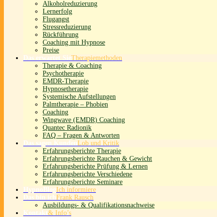
Alkoholreduzierung
Lernerfolg
Flugangst
Stressreduzierung
Rückführung
Coaching mit Hypnose
Preise
Das erwartet Sie
Therapiemethoden
Therapie & Coaching
Psychotherapie
EMDR-Therapie
Hypnosetherapie
Systemische Aufstellungen
Palmtherapie – Phobien
Coaching
Wingwave (EMDR) Coaching
Quantec Radionik
FAQ – Fragen & Antworten
Das sagen Kunden
Lob und Kritik
Erfahrungsberichte Therapie
Erfahrungsberichte Rauchen & Gewicht
Erfahrungsberichte Prüfung & Lernen
Erfahrungsberichte Verschiedene
Erfahrungsberichte Seminare
HypnoBlog
Ich informiere
Das bin ich
Frank Rausch
Ausbildungs- & Qualifikationsnachweise
Kontakt
& Info’s