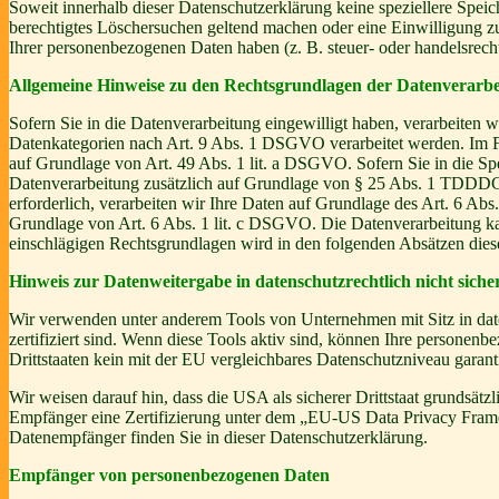
Soweit innerhalb dieser Datenschutzerklärung keine speziellere Spei
berechtigtes Löschersuchen geltend machen oder eine Einwilligung zu
Ihrer personenbezogenen Daten haben (z. B. steuer- oder handelsrecht
Allgemeine Hinweise zu den Rechtsgrundlagen der Datenverarbei
Sofern Sie in die Datenverarbeitung eingewilligt haben, verarbeiten
Datenkategorien nach Art. 9 Abs. 1 DSGVO verarbeitet werden. Im Fa
auf Grundlage von Art. 49 Abs. 1 lit. a DSGVO. Sofern Sie in die Spe
Datenverarbeitung zusätzlich auf Grundlage von § 25 Abs. 1 TDDDG. 
erforderlich, verarbeiten wir Ihre Daten auf Grundlage des Art. 6 Abs
Grundlage von Art. 6 Abs. 1 lit. c DSGVO. Die Datenverarbeitung kann
einschlägigen Rechtsgrundlagen wird in den folgenden Absätzen diese
Hinweis zur Datenweitergabe in datenschutzrechtlich nicht siche
Wir verwenden unter anderem Tools von Unternehmen mit Sitz in dat
zertifiziert sind. Wenn diese Tools aktiv sind, können Ihre personenb
Drittstaaten kein mit der EU vergleichbares Datenschutzniveau garant
Wir weisen darauf hin, dass die USA als sicherer Drittstaat grundsät
Empfänger eine Zertifizierung unter dem „EU-US Data Privacy Framewo
Datenempfänger finden Sie in dieser Datenschutzerklärung.
Empfänger von personenbezogenen Daten