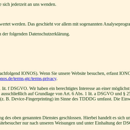
sich jederzeit an uns wenden.
gewertet werden. Das geschieht vor allem mit sogenannten Analyseprog
n der folgenden Datenschutzerklärung.
achfolgend IONOS). Wenn Sie unsere Website besuchen, erfasst IONOS 
nos.de/terms-gtc/terms-privacy
.
t. f DSGVO. Wir haben ein berechtigtes Interesse an einer möglichst 
ng ausschließlich auf Grundlage von Art. 6 Abs. 1 lit. a DSGVO und §
(z. B. Device-Fingerprinting) im Sinne des TDDDG umfasst. Die Einwill
 des oben genannten Dienstes geschlossen. Hierbei handelt es sich um
bsitebesucher nur nach unseren Weisungen und unter Einhaltung der D