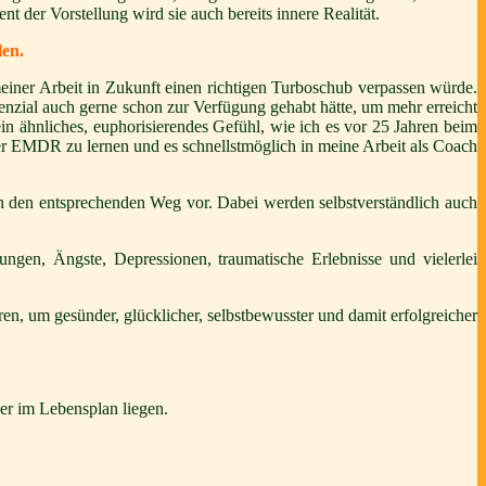
t der Vorstellung wird sie auch bereits innere Realität.
len.
 meiner Arbeit in Zukunft einen richtigen Turboschub verpassen würde.
tenzial auch gerne schon zur Verfügung gehabt hätte, um mehr erreicht
in ähnliches, euphorisierendes Gefühl, wie ich es vor 25 Jahren beim
ber EMDR zu lernen und es schnellstmöglich in meine Arbeit als Coach
nn den entsprechenden Weg vor. Dabei werden selbstverständlich auch
gen, Ängste, Depressionen, traumatische Erlebnisse und vielerlei
, um gesünder, glücklicher, selbstbewusster und damit erfolgreicher
der im Lebensplan liegen.