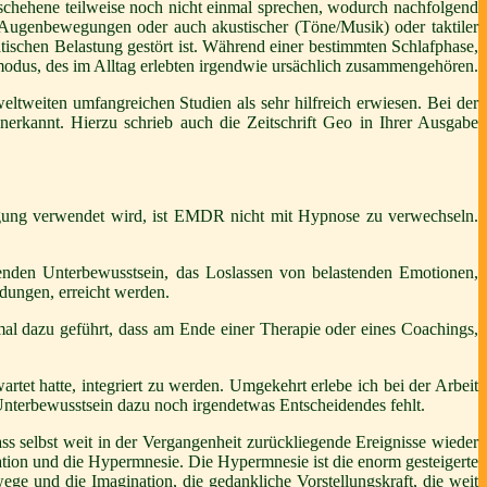
chehene teilweise noch nicht einmal sprechen, wodurch nachfolgend
r Augenbewegungen oder auch akustischer (Töne/Musik) oder taktiler
ischen Belastung gestört ist. Während einer bestimmten Schlafphase,
modus, des im Alltag erlebten irgendwie ursächlich zusammengehören.
 weltweiten umfangreichen Studien als sehr hilfreich erwiesen. Bei der
erkannt. Hierzu schrieb auch die Zeitschrift Geo in Ihrer Ausgabe
gung verwendet wird, ist EMDR nicht mit Hypnose zu verwechseln.
nden Unterbewusstsein, das Loslassen von belastenden Emotionen,
ungen, erreicht werden.
mal dazu geführt, dass am Ende einer Therapie oder eines Coachings,
rtet hatte, integriert zu werden. Umgekehrt erlebe ich bei der Arbeit
Unterbewusstsein dazu noch irgendetwas Entscheidendes fehlt.
ss selbst weit in der Vergangenheit zurückliegende Ereignisse wieder
nation und die Hypermnesie. Die Hypermnesie ist die enorm gesteigerte
ege und die Imagination, die gedankliche Vorstellungskraft, die weit