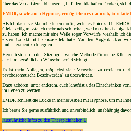
über das Visualisieren hinausgeht, hilft dem bildhaften Denken, sich d
EMDR, sowie auch Hypnose, ermöglichen es dadurch, in relativ ku
Als ich das erste Mal miterleben durfte, welches Potenzial in EMDR s
Gleichzeitig musste ich mehrmals schlucken, weil mir direkt einige K
zu haben. Ich machte mir eine Weile sogar Vorwürfe, weshalb ich die
ersten Kontakt mit Hypnose erlebt hatte. Von dem Augenblick an wuss
und Therapeut zu integrieren.
Heute teste ich in den Sitzungen, welche Methode für meine Kliente
alle Ihre persönlichen Wünsche berücksichtigt.
Es ist mein Anliegen, möglichst viele Menschen zu erreichen und
psychosomatische Beschwerden) zu überwinden.
Dazu gehören, unter anderem, auch langfristig das Einschränken von
im Leben zu werden.
EMDR schließt die Lücke in meiner Arbeit mit Hypnose, um mit Ihnen d
Ich berate Sie gerne ausführlich und unverbindlich, unabhängig davon
Ausführliche Infos zu den Therapieinhalten