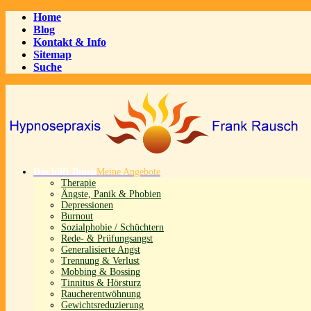
Home
Blog
Kontakt & Info
Sitemap
Suche
Das hilft Ihnen
Meine Angebote
Therapie
Ängste, Panik & Phobien
Depressionen
Burnout
Sozialphobie / Schüchtern
Rede- & Prüfungsangst
Generalisierte Angst
Trennung & Verlust
Mobbing & Bossing
Tinnitus & Hörsturz
Raucherentwöhnung
Gewichtsreduzierung