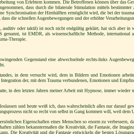
rarbeitung von Erlebtem kommen. Die Betroffenen können über das Ges
 angenommen, dass durch die bilaterale Stimulation mittels bestimmte
Synchronisation der Hirnhälften ermöglicht wird, die bei der traumat
d, dass die schnellen Augenbewegungen und der erhöhte Verarbeitungs
 auditiv oder taktil) ist noch nicht endgültig geklärt, hat sich aber in
genannt, ist EMDR, als wissenschaftliche Methode, international an
auma-Therapie.
chwingenden Gegenstand eine abwechselnde rechts-links Augenbewe
ht.
andes, in dem versucht wird, dem in Bildern und Emotionen arbeite
Integration der, mit dem Trauma verbundenen, Emotionen und Empfind
tte, in den letzten Jahren meiner Arbeit mit Hypnose, immer wieder 
slassen und heute weiß ich, dass wahrscheinlich alles nur darauf gewa
ungsprozess nicht so recht von selbst in Gang kommen will, weil dem 
 persönlichen Eigenschaften eines Menschen so enorm zu verbessern, da
haften zählen bekanntermaßen die Kreativität, die Fantasie, die Imagi
 kann. Die Kreativität und die Fantasie entwickeln die besten Lösungsw