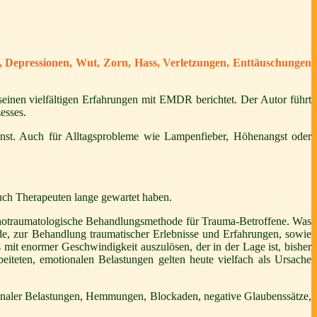
k, Depressionen, Wut, Zorn, Hass, Verletzungen, Enttäuschungen
inen vielfältigen Erfahrungen mit EMDR berichtet. Der Autor führt
esses.
unst. Auch für Alltagsprobleme wie Lampenfieber, Höhenangst oder
uch Therapeuten lange gewartet haben.
hotraumatologische Behandlungsmethode für Trauma-Betroffene. Was
de, zur Behandlung traumatischer Erlebnisse und Erfahrungen, sowie
mit enormer Geschwindigkeit auszulösen, der in der Lage ist, bisher
eiteten, emotionalen Belastungen gelten heute vielfach als Ursache
onaler Belastungen, Hemmungen, Blockaden, negative Glaubenssätze,