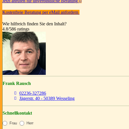
Jetzt anrufen für unverbindliche Beratung
Kostenfreie Beratung per eMail anfordern
Wie hilfreich finden Sie den Inhalt?
4.8
/
5
86
ratings
Frank Rausch
02236-327286
Jägerstr. 40 - 50389 Wesseling
Schnellkontakt
Frau
Herr