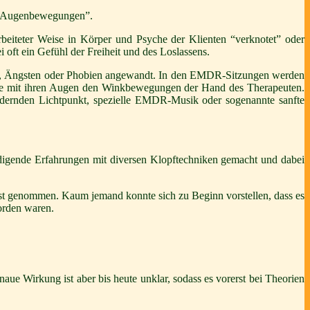
ch Augenbewegungen”.
beiteter Weise in Körper und Psyche der Klienten “verknotet” oder
oft ein Gefühl der Freiheit und des Loslassens.
en, Ängsten oder Phobien angewandt. In den EMDR-Sitzungen werden
 sie mit ihren Augen den Winkbewegungen der Hand des Therapeuten.
ndernden Lichtpunkt, spezielle EMDR-Musik oder sogenannte sanfte
digende Erfahrungen mit diversen Klopftechniken gemacht und dabei
nst genommen. Kaum jemand konnte sich zu Beginn vorstellen, dass es
orden waren.
ue Wirkung ist aber bis heute unklar, sodass es vorerst bei Theorien