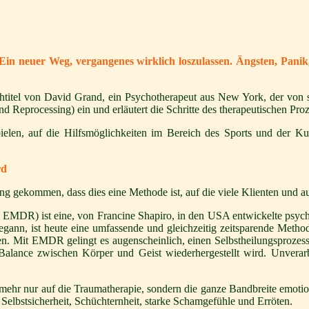
Ein neuer Weg, vergangenes wirklich loszulassen. Ängsten, Pani
itel von David Grand, ein Psychotherapeut aus New York, der von se
Reprocessing) ein und erläutert die Schritte des therapeutischen Proz
elen, auf die Hilfsmöglichkeiten im Bereich des Sports und der K
rd
gekommen, dass dies eine Methode ist, auf die viele Klienten und a
 EMDR) ist eine, von Francine Shapiro, in den USA entwickelte psyc
gann, ist heute eine umfassende und gleichzeitig zeitsparende Metho
n. Mit EMDR gelingt es augenscheinlich, einen Selbstheilungsprozess 
e Balance zwischen Körper und Geist wiederhergestellt wird. Unverarb
mehr nur auf die Traumatherapie, sondern die ganze Bandbreite emoti
Selbstsicherheit, Schüchternheit, starke Schamgefühle und Erröten.