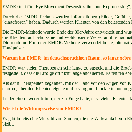
EMDR steht für “Eye Movement Desensitization and Reprocessing”, 
Durch die EMDR Technik werden Informationen (Bilder, Gefühle, Ge
“eingefroren” haben. Dadurch werden Klienten von den belastenden Bi
Die EMDR-Methode wurde Ende der 80er-Jahre entwickelt und wurde
die Klienten, auf behutsame und wohldosierte Weise, an ihre trau
Die moderne Form der EMDR-Methode verwendet heute, alternativ z
Handpulser.
Warum hat EMDR, im deutschsprachigen Raum, so lange gebrau
EMDR war vielen Therapeuten sehr lange zu suspekt und die Ergebn
festgestellt, dass die Erfolge oft nicht lange andauerten. Es fehlten ebe
Als dann Therapeuten begannen, mit der Hand vor den Augen von Klie
enorme, aber den Klienten eigene und bislang nur blockierte und un
Leider ein schwerer Irrtum, der zur Folge hatte, dass vielen Klienten 
Wie ist die Wirkungsweise von EMDR?
Es gibt bereits eine Vielzahl von Studien, die die Wirksamkeit von 
bleibt.