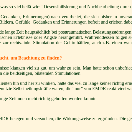
was so viel heißt wie: “Desensibilisierung und Nachbearbeitung dur
danken, Erinnerungen) nach verarbeitet, die sich bisher in unverar
ldern, Gefühle, Gedanken und Erinnerungen befreit und erleben dabei 
 lange Zeit hauptsächlich bei posttraumatischen Belastungsstörung
matischen Erlebnisse oder Ängste herangeführt. Währenddessen folgen
ur rechts-links Stimulation der Gehirnhälften, auch z.B. einen wa
cht, um Beachtung zu finden?
isse klangen viel zu gut, um wahr zu sein. Man hatte schon unbefrie
n die beidseitigen, bilateralen Stimulationen.
nten hin und her zu winken, hatte das viel zu lange keiner richtig er
genutzte Selbstheilungskräfte waren, die “nur” von EMDR reaktiviert w
lange Zeit noch nicht richtig geholfen werden konnte.
EMDR belegen und versuchen, die Wirkungsweise zu ergründen. Die gena