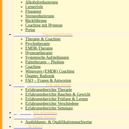
Alkoholreduzierung
Lernerfolg
Flugangst
Stressreduzierung
Rückführung
Coaching mit Hypnose
Preise
Das erwartet Sie
Therapiemethoden
Therapie & Coaching
Psychotherapie
EMDR-Therapie
Hypnosetherapie
Systemische Aufstellungen
Palmtherapie – Phobien
Coaching
Wingwave (EMDR) Coaching
Quantec Radionik
FAQ – Fragen & Antworten
Das sagen Kunden
Lob und Kritik
Erfahrungsberichte Therapie
Erfahrungsberichte Rauchen & Gewicht
Erfahrungsberichte Prüfung & Lernen
Erfahrungsberichte Verschiedene
Erfahrungsberichte Seminare
HypnoBlog
Ich informiere
Das bin ich
Frank Rausch
Ausbildungs- & Qualifikationsnachweise
Kontakt
& Info’s