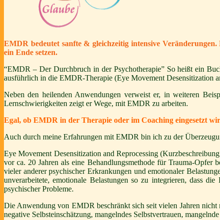
EMDR bedeutet sanfte & gleichzeitig intensive Veränderungen. 
ein Ende setzen.
“EMDR – Der Durchbruch in der Psychotherapie” So heißt ein Bucht
ausführlich in die EMDR-Therapie (Eye Movement Desensitization and 
Neben den heilenden Anwendungen verweist er, in weiteren Beispi
Lernschwierigkeiten zeigt er Wege, mit EMDR zu arbeiten.
Egal, ob EMDR in der Therapie oder im Coaching eingesetzt wi
Auch durch meine Erfahrungen mit EMDR bin ich zu der Überzeugung 
Eye Movement Desensitization and Reprocessing (Kurzbeschreibung
vor ca. 20 Jahren als eine Behandlungsmethode für Trauma-Opfer be
vieler anderer psychischer Erkrankungen und emotionaler Belastunge
unverarbeitete, emotionale Belastungen so zu integrieren, dass di
psychischer Probleme.
Die Anwendung von EMDR beschränkt sich seit vielen Jahren nicht 
negative Selbsteinschätzung, mangelndes Selbstvertrauen, mangelnde 