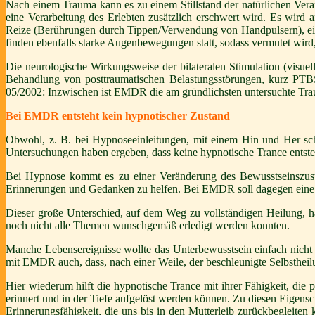
Nach einem Trauma kann es zu einem Stillstand der natürlichen Ve
eine Verarbeitung des Erlebten zusätzlich erschwert wird. Es wird
Reize (Berührungen durch Tippen/Verwendung von Handpulsern), eine 
finden ebenfalls starke Augenbewegungen statt, sodass vermutet wir
Die neurologische Wirkungsweise der bilateralen Stimulation (visuell,
Behandlung von posttraumatischen Belastungsstörungen, kurz PTBS 
05/2002: Inzwischen ist EMDR die am gründlichsten untersuchte Tr
Bei EMDR entsteht kein hypnotischer Zustand
Obwohl, z. B. bei Hypnoseeinleitungen, mit einem Hin und Her s
Untersuchungen haben ergeben, dass keine hypnotische Trance entste
Bei Hypnose kommt es zu einer Veränderung des Bewusstseinszust
Erinnerungen und Gedanken zu helfen. Bei EMDR soll dagegen eine 
Dieser große Unterschied, auf dem Weg zu vollständigen Heilung, ha
noch nicht alle Themen wunschgemäß erledigt werden konnten.
Manche Lebensereignisse wollte das Unterbewusstsein einfach nicht lo
mit EMDR auch, dass, nach einer Weile, der beschleunigte Selbstheil
Hier wiederum hilft die hypnotische Trance mit ihrer Fähigkeit, die
erinnert und in der Tiefe aufgelöst werden können. Zu diesen Eigensc
Erinnerungsfähigkeit, die uns bis in den Mutterleib zurückbegleiten