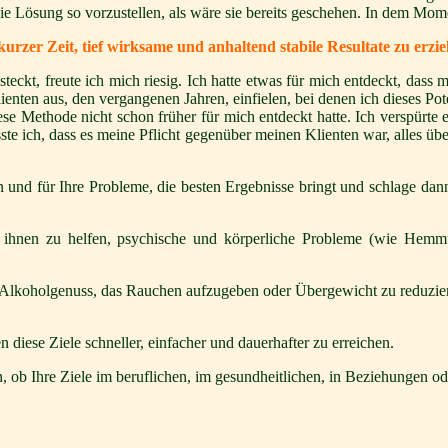
ie Lösung so vorzustellen, als wäre sie bereits geschehen. In dem Momen
rzer Zeit, tief wirksame und anhaltend stabile Resultate zu erzie
teckt, freute ich mich riesig. Ich hatte etwas für mich entdeckt, dass
lienten aus, den vergangenen Jahren, einfielen, bei denen ich dieses Po
se Methode nicht schon früher für mich entdeckt hatte. Ich verspürte e
te ich, dass es meine Pflicht gegenüber meinen Klienten war, alles ü
n und für Ihre Probleme, die besten Ergebnisse bringt und schlage da
 ihnen zu helfen, psychische und körperliche Probleme (wie Hemmun
 Alkoholgenuss, das Rauchen aufzugeben oder Übergewicht zu reduzieren
iese Ziele schneller, einfacher und dauerhafter zu erreichen.
, ob Ihre Ziele im beruflichen, im gesundheitlichen, in Beziehungen o