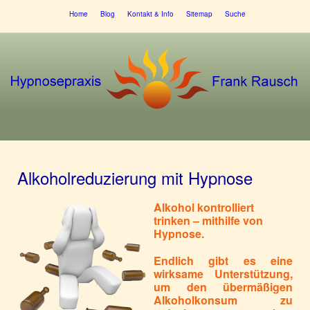
Home
Blog
Kontakt & Info
Sitemap
Suche
Alkoholreduzierung mit Hypnose
Alkohol kontrolliert
trinken – mithilfe von
Hypnose.
Endlich gibt es eine
wirksame Unterstützung,
um den übermäßigen
Alkoholkonsum zu