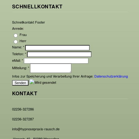
SCHNELLKONTAKT
Schnellkontakt Footer
Anrede:
Frau
Herr
Name:
*
Telefon:
*
eMail:
*
Mitteilung:
*
Infos zur Speicherung und Verarbeitung Ihrer Anfrage:
Datenschutzerklärung
KONTAKT
02236-327286
02236-327287
info@hypnosepraxis-rausch.de
Jägerstr. 40 - 50389 Wesseling