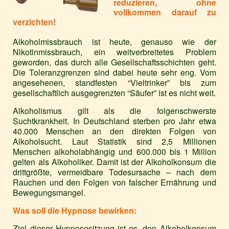
reduzieren, ohne
vollkommen darauf zu
verzichten!
Alkoholmissbrauch ist heute, genauso wie der
Nikotinmissbrauch, ein weitverbreitetes Problem
geworden, das durch alle Gesellschaftsschichten geht.
Die Toleranzgrenzen sind dabei heute sehr eng. Vom
angesehenen, standfesten “Vieltrinker” bis zum
gesellschaftlich ausgegrenzten “Säufer” ist es nicht weit.
Alkoholismus gilt als die folgenschwerste
Suchtkrankheit. In Deutschland sterben pro Jahr etwa
40.000 Menschen an den direkten Folgen von
Alkoholsucht. Laut Statistik sind 2,5 Millionen
Menschen alkoholabhängig und 600.000 bis 1 Million
gelten als Alkoholiker. Damit ist der Alkoholkonsum die
drittgrößte, vermeidbare Todesursache – nach dem
Rauchen und den Folgen von falscher Ernährung und
Bewegungsmangel.
Was soll die Hypnose bewirken:
Ziel dieser Hypnosesitzung ist es, den Alkoholkonsum