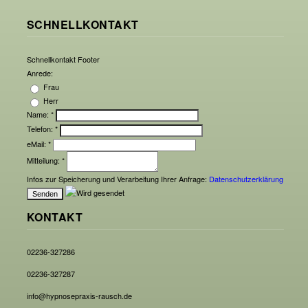
SCHNELLKONTAKT
Schnellkontakt Footer
Anrede:
Frau
Herr
Name:
*
Telefon:
*
eMail:
*
Mitteilung:
*
Infos zur Speicherung und Verarbeitung Ihrer Anfrage:
Datenschutzerklärung
KONTAKT
02236-327286
02236-327287
info@hypnosepraxis-rausch.de