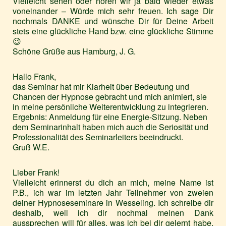
Vielleicht sehen oder hören wir ja bald wieder etwas
voneinander – Würde mich sehr freuen. Ich sage Dir
nochmals DANKE und wünsche Dir für Deine Arbeit
stets eine glückliche Hand bzw. eine glückliche Stimme
😉
Schöne Grüße aus Hamburg, J. G.
Hallo Frank,
das Seminar hat mir Klarheit über Bedeutung und
Chancen der Hypnose gebracht und mich animiert, sie
in meine persönliche Weiterentwicklung zu integrieren.
Ergebnis: Anmeldung für eine Energie-Sitzung. Neben
dem Seminarinhalt haben mich auch die Seriosität und
Professionalität des Seminarleiters beeindruckt.
Gruß W.E.
Lieber Frank!
Vielleicht erinnerst du dich an mich, meine Name ist
P.B., ich war im letzten Jahr Teilnehmer von zweien
deiner Hypnoseseminare in Wesseling. Ich schreibe dir
deshalb, weil ich dir nochmal meinen Dank
aussprechen will für alles, was ich bei dir gelernt habe.