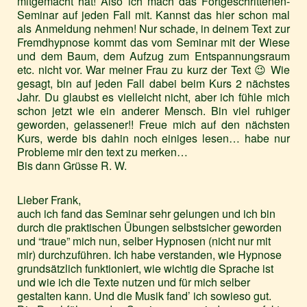
mitgemacht hat! Also ich mach das Fortgeschrittenen-
Seminar auf jeden Fall mit. Kannst das hier schon mal
als Anmeldung nehmen! Nur schade, in deinem Text zur
Fremdhypnose kommt das vom Seminar mit der Wiese
und dem Baum, dem Aufzug zum Entspannungsraum
etc. nicht vor. War meiner Frau zu kurz der Text 😉 Wie
gesagt, bin auf jeden Fall dabei beim Kurs 2 nächstes
Jahr. Du glaubst es vielleicht nicht, aber ich fühle mich
schon jetzt wie ein anderer Mensch. Bin viel ruhiger
geworden, gelassener!! Freue mich auf den nächsten
Kurs, werde bis dahin noch einiges lesen… habe nur
Probleme mir den text zu merken…
Bis dann Grüsse R. W.
Lieber Frank,
auch ich fand das Seminar sehr gelungen und ich bin
durch die praktischen Übungen selbstsicher geworden
und “traue” mich nun, selber Hypnosen (nicht nur mit
mir) durchzuführen. Ich habe verstanden, wie Hypnose
grundsätzlich funktioniert, wie wichtig die Sprache ist
und wie ich die Texte nutzen und für mich selber
gestalten kann. Und die Musik fand’ ich sowieso gut.