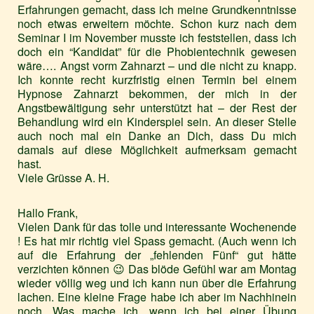
Erfahrungen gemacht, dass ich meine Grundkenntnisse
noch etwas erweitern möchte. Schon kurz nach dem
Seminar I im November musste ich feststellen, dass ich
doch ein “Kandidat” für die Phobientechnik gewesen
wäre…. Angst vorm Zahnarzt – und die nicht zu knapp.
Ich konnte recht kurzfristig einen Termin bei einem
Hypnose Zahnarzt bekommen, der mich in der
Angstbewältigung sehr unterstützt hat – der Rest der
Behandlung wird ein Kinderspiel sein. An dieser Stelle
auch noch mal ein Danke an Dich, dass Du mich
damals auf diese Möglichkeit aufmerksam gemacht
hast.
Viele Grüsse A. H.
Hallo Frank,
Vielen Dank für das tolle und interessante Wochenende
! Es hat mir richtig viel Spass gemacht. (Auch wenn ich
auf die Erfahrung der „fehlenden Fünf“ gut hätte
verzichten können 😉 Das blöde Gefühl war am Montag
wieder völlig weg und ich kann nun über die Erfahrung
lachen. Eine kleine Frage habe ich aber im Nachhinein
noch. Was mache ich, wenn ich bei einer Übung