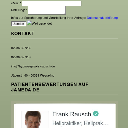
eMail:
*
Mitteilung:
*
Infos zur Speicherung und Verarbeitung Ihrer Anfrage:
Datenschutzerklärung
KONTAKT
02236-327286
02236-327287
info@hypnosepraxis-rausch.de
Jägerstr. 40 - 50389 Wesseling
PATIENTENBEWERTUNGEN AUF
JAMEDA.DE