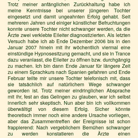
Trotz meiner anfänglichen Zurückhaltung habe ich
meine Kenntnisse bei unserer jüngeren Tochter
eingesetzt und damit ungeahnten Erfolg gehabt. Seit
mehreren Jahren und einiger künstlicher Befruchtungen
konnte unsere Tochter nicht schwanger werden, da die
Ärzte zwei verklebte Eileiter diagnostizierten. Als letzten
Versuch habe ich ab Ende Dezember 2006 bis in den
Januar 2007 hinein mit ihr wöchentlich viermal eine
einstündige Hypnosesitzung gemacht, und sie in Trance
dazu veranlasst, die Eileiter zu öffnen bzw. durchgängig
zu machen. Ich bin dann Ende Januar für längere Zeit
zu einem Sprachkurs nach Spanien gefahren und Ende
Februar teilte mir unsere Tochter telefonisch mit, dass
sie tatsächlich auf natürlichem Wege schwanger
geworden ist. Trotz meiner eindringlichen Absprache
mit ihr, fest an das Gelingen zu glauben, war ich selbst
innerlich sehr skeptisch. Nun aber bin ich vollkommen
überwältigt von diesem Erfolg. Sicher könnte
theoretisch immer noch eine andere Ursache vorliegen,
aber das Zusammentreffen der Ereignisse ist schon
frappierend: Nach vergeblichem Bemühen schwanger
zu werden konstatieren die Ärzte einen