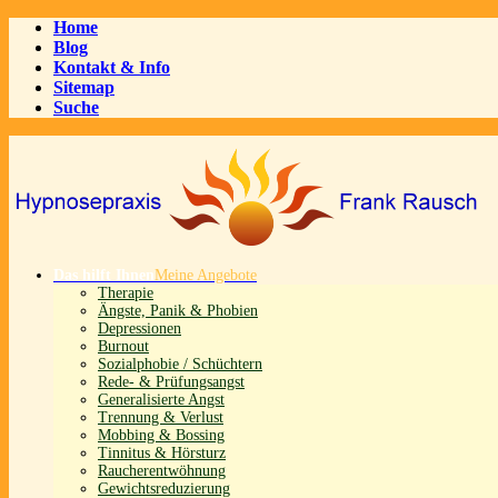
Home
Blog
Kontakt & Info
Sitemap
Suche
Das hilft Ihnen
Meine Angebote
Therapie
Ängste, Panik & Phobien
Depressionen
Burnout
Sozialphobie / Schüchtern
Rede- & Prüfungsangst
Generalisierte Angst
Trennung & Verlust
Mobbing & Bossing
Tinnitus & Hörsturz
Raucherentwöhnung
Gewichtsreduzierung