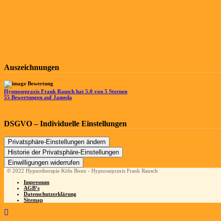
Auszeichnungen
Hypnosepraxis Frank Rausch
hat
5.0
von
5
Sternen
55
Bewertungen auf Jameda
DSGVO – Individuelle Einstellungen
Privatsphäre-Einstellungen ändern
Historie der Privatsphäre-Einstellungen
Einwilligungen widerrufen
© 2022 Hypnotherapie Köln Bonn - Hypnosepraxis Frank Rausch
Impressum
AGB’s
Datenschutzerklärung
Sitemap