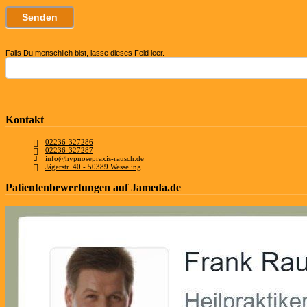
Falls Du menschlich bist, lasse dieses Feld leer.
Kontakt
02236-327286
02236-327287
info@hypnosepraxis-rausch.de
Jägerstr. 40 - 50389 Wesseling
Patientenbewertungen auf Jameda.de