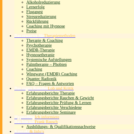
Alkoholreduzierung
Lernerfolg
Flugangst
Stressreduzierung
Rückführung
Coaching mit Hypnose
Preise
Das erwartet Sie
Therapiemethoden
Therapie & Coaching
Psychotherapie
EMDR-Therapie
Hypnosetherapie
Systemische Aufstellungen
Palmtherapie – Phobien
Coaching
Wingwave (EMDR) Coaching
Quantec Radionik
FAQ – Fragen & Antworten
Das sagen Kunden
Lob und Kritik
Erfahrungsberichte Therapie
Erfahrungsberichte Rauchen & Gewicht
Erfahrungsberichte Prüfung & Lernen
Erfahrungsberichte Verschiedene
Erfahrungsberichte Seminare
HypnoBlog
Ich informiere
Das bin ich
Frank Rausch
Ausbildungs- & Qualifikationsnachweise
Kontakt
& Info’s